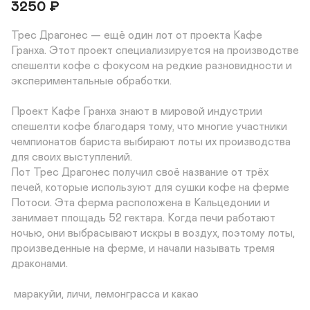
3250
₽
Трес Драгонес — ещё один лот от проекта Кафе 
Гранха. Этот проект специализируется на производстве 
спешелти кофе с фокусом на редкие разновидности и 
экспериментальные обработки.

Проект Кафе Гранха знают в мировой индустрии 
спешелти кофе благодаря тому, что многие участники 
чемпионатов бариста выбирают лоты их производства 
для своих выступлений.

Лот Трес Драгонес получил своё название от трёх 
печей, которые используют для сушки кофе на ферме 
Потоси. Эта ферма расположена в Кальцедонии и 
занимает площадь 52 гектара. Когда печи работают 
ночью, они выбрасывают искры в воздух, поэтому лоты, 
произведенные на ферме, и начали называть тремя 
драконами.

 маракуйи, личи, лемонграсса и какао